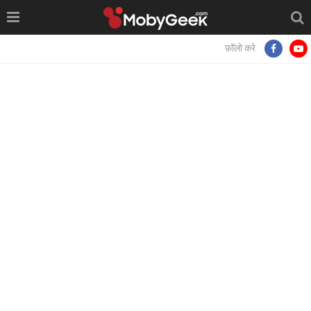
फ़ॉलो करे