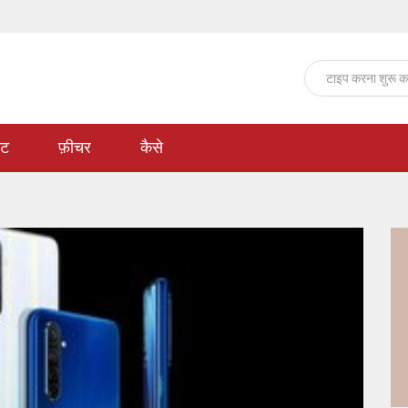
ेट
फ़ीचर
कैसे