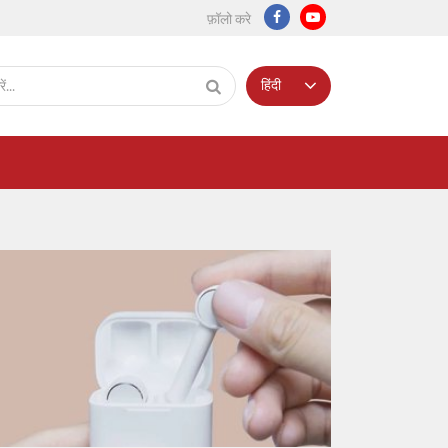
फ़ॉलो करे
हिंदी