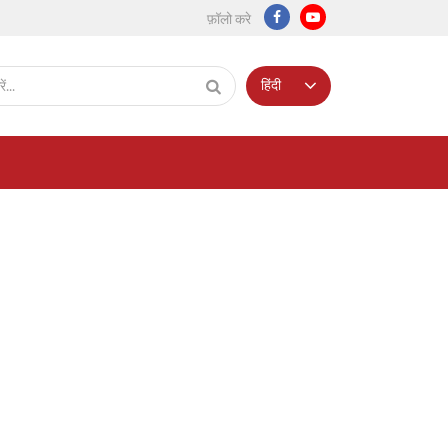
फ़ॉलो करे
हिंदी