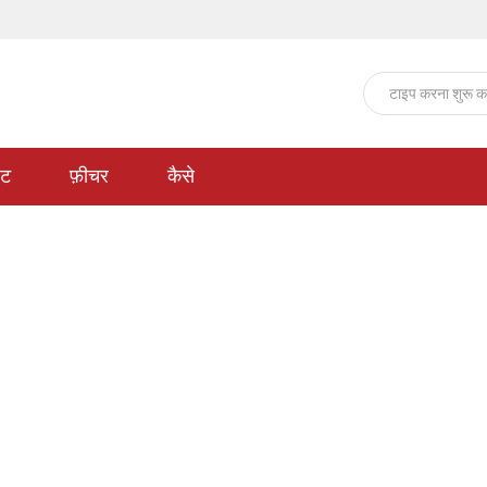
ेट
फ़ीचर
कैसे