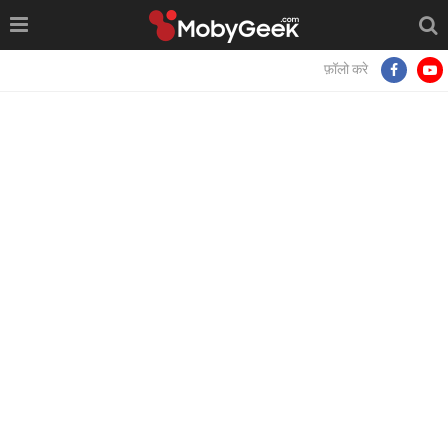
फ़ॉलो करे