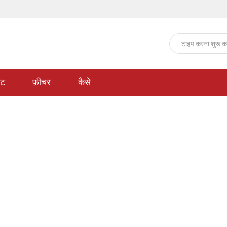
ेट
फ़ीचर
कैसे