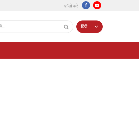
फ़ॉलो करे
हिंदी