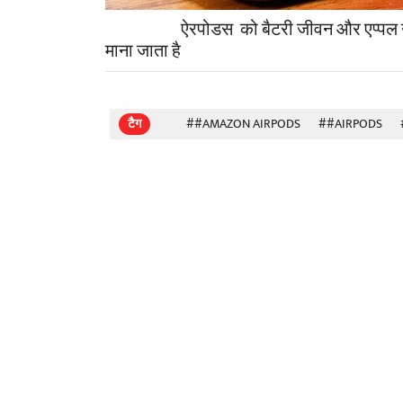
ऐरपोडस को बैटरी जीवन और एप्पल उपकरणों 
माना जाता है
टैग
##AMAZON AIRPODS
##AIRPODS